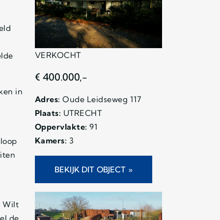
eld
VERKOCHT
elde
€ 400.000,-
ken in
Adres:
Oude Leidseweg 117
Plaats:
UTRECHT
Oppervlakte:
91
Kamers:
3
mloop
iten
BEKIJK DIT OBJECT »
 Wilt
el de