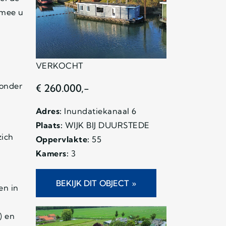
rmee u
VERKOCHT
 onder
€ 260.000,-
Adres:
Inundatiekanaal 6
Plaats:
WIJK BIJ DUURSTEDE
zich
Oppervlakte:
55
Kamers:
3
BEKIJK DIT OBJECT »
en in
) en