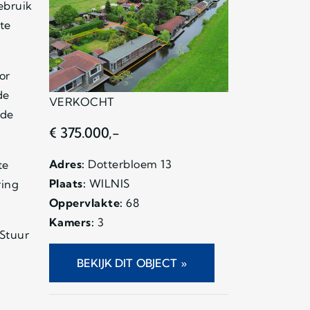
ebruik
te
or
de
VERKOCHT
nde
€ 375.000,-
Adres:
Dotterbloem 13
te
Plaats:
WILNIS
ring
Oppervlakte:
68
Kamers:
3
 Stuur
e
BEKIJK DIT OBJECT »