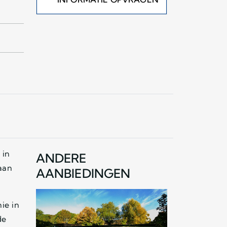
 in
ANDERE
aan
AANBIEDINGEN
ie in
de