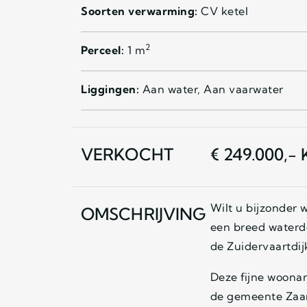
Soorten verwarming:
CV ketel
2
Perceel:
1 m
Liggingen:
Aan water, Aan vaarwater
VERKOCHT
€ 249.000,- 
Wilt u bijzonder 
OMSCHRIJVING
een breed waterde
de Zuidervaartdij
Deze fijne woonar
de gemeente Zaans