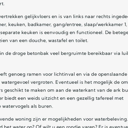
t.
vertrekken gelijkvloers en is van links naar rechts ingede
r, keuken, badkamer, gang/entree, slaap/werkkamer 1,
 separate keuken is eenvoudig en functioneel. De beteg
ien van een douche, wastafel en toilet.
 in de droge betonbak veel bergruimte bereikbaar via lui
ft genoeg ramen voor lichtinval en via de openslaande
 watergevoel vergroten. Eventueel is het mogelijk de o
rs geschikt te maken om aan de waterkant van de ark bu
er biedt een weids uitzicht en een gezellig tafereel met
 watervogels als buren.
vende woning zijn er mogelijkheden voor waterbeleving.
 het water op? Of wilt u een rondje varen? Er is eventue