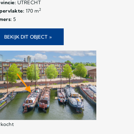
vincie:
UTRECHT
2
pervlakte:
170 m
mers:
5
BEKIJK DIT OBJECT »
rkocht