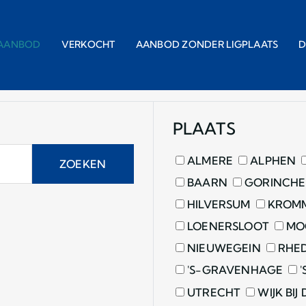
AANBOD
VERKOCHT
AANBOD ZONDER LIGPLAATS
D
PLAATS
ALMERE
ALPHEN
ZOEKEN
BAARN
GORINCH
HILVERSUM
KROMM
LOENERSLOOT
MO
NIEUWEGEIN
RHE
'S-GRAVENHAGE
'
UTRECHT
WIJK BIJ