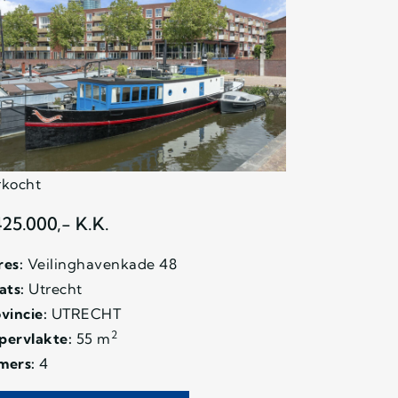
rkocht
425.000,- K.K.
es:
Veilinghavenkade 48
ats:
Utrecht
vincie:
UTRECHT
2
pervlakte:
55 m
mers:
4