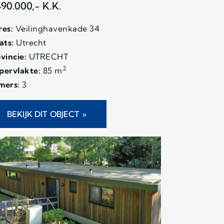
490.000,- K.K.
es:
Veilinghavenkade 34
ats:
Utrecht
vincie:
UTRECHT
2
pervlakte:
85 m
mers:
3
BEKIJK DIT OBJECT »