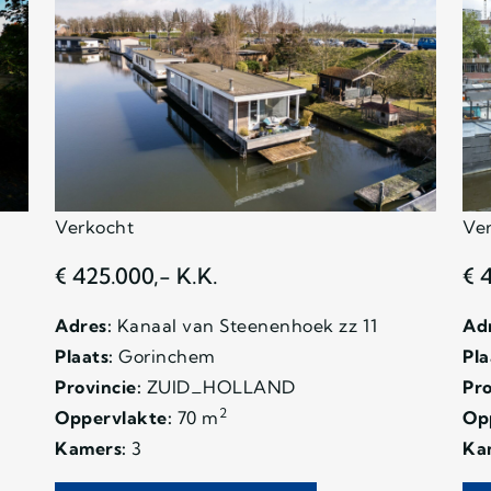
Verkocht
Ve
€ 425.000,- K.K.
€ 
Adres:
Kanaal van Steenenhoek zz 11
Adr
Plaats:
Gorinchem
Pla
Provincie:
ZUID_HOLLAND
Pro
2
Oppervlakte:
70 m
Op
Kamers:
3
Ka