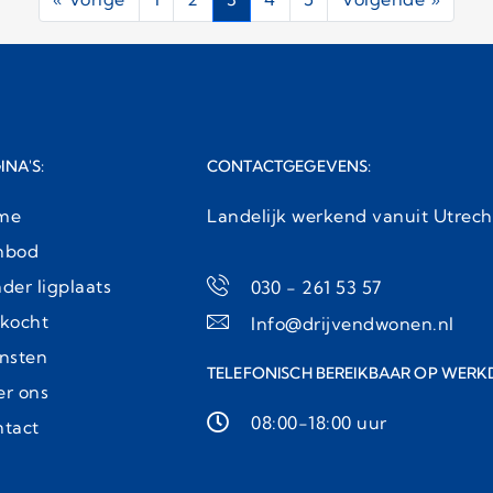
INA'S:
CONTACTGEGEVENS:
me
Landelijk werkend vanuit Utrech
nbod
der ligplaats
030 - 261 53 57
kocht
Info@drijvendwonen.nl
nsten
TELEFONISCH BEREIKBAAR OP WERK
r ons
08:00-18:00 uur
tact