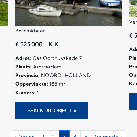
Ve
Beschikbaar
€ 
€ 525.000,- K.K.
Adr
Pla
Adres:
Cas Oorthuyskade 7
Pro
Plaats:
Amsterdam
Op
Provincie:
NOORD_HOLLAND
2
Ka
Oppervlakte:
185 m
Kamers:
5
BEKIJK DIT OBJECT »
« Vorige
1
2
3
4
5
Volgende »