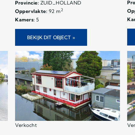
Pro
Provincie:
ZUID_HOLLAND
2
Op
Oppervlakte:
92 m
Ka
Kamers:
5
BEKIJK DIT OBJECT »
Verkocht
Ve