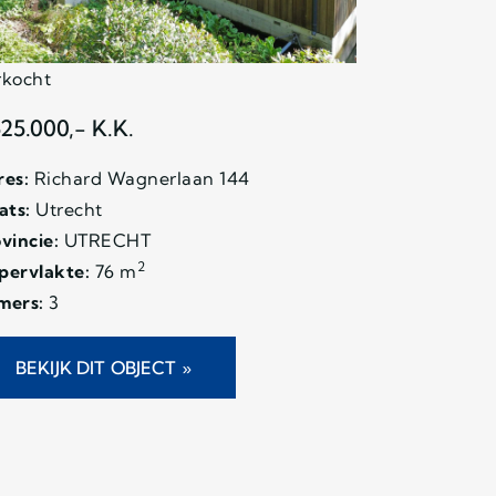
rkocht
525.000,- K.K.
es:
Richard Wagnerlaan 144
ats:
Utrecht
vincie:
UTRECHT
2
pervlakte:
76 m
mers:
3
BEKIJK DIT OBJECT »