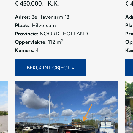
€ 450.000,- K.K.
€ 
Adres:
3e Havenarm 18
Adr
Plaats:
Hilversum
Pla
Provincie:
NOORD_HOLLAND
Pro
2
Oppervlakte:
112 m
Op
Kamers:
4
Ka
BEKIJK DIT OBJECT »