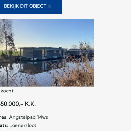
BEKIJK DIT OBJECT »
rkocht
450.000,- K.K.
es:
Angstelpad 14ws
ats:
Loenersloot